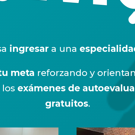
sa
ingresar
a una
especialid
 tu meta
reforzando y orienta
 los
exámenes de autoevalua
gratuitos
.