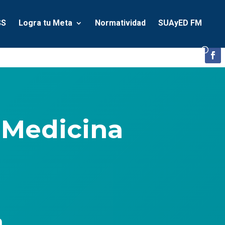
SS
Logra tu Meta
Normatividad
SUAyED FM
 Medicina
n