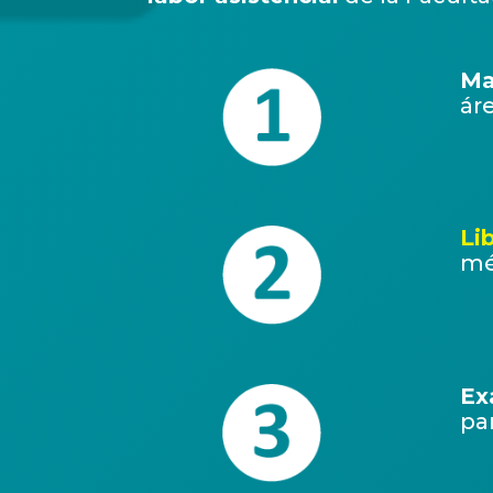
Ma
áre
Li
mé
Ex
pa