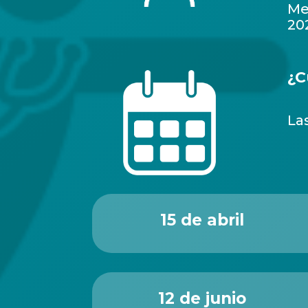
Me
20
¿C
La
15 de abril
12 de junio