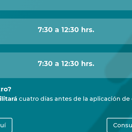
7:30 a 12:30 hrs.
7:30 a 12:30 hrs.
tro?
litará
cuatro días antes de la aplicación d
uí
Consu