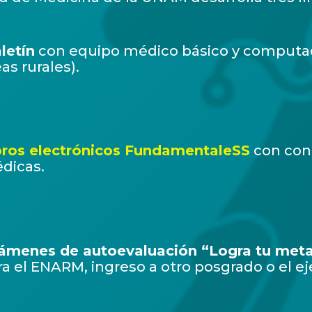
letín
con equipo médico básico y computado
as rurales).
bros electrónicos FundamentaleSS
con cont
dicas.
ámenes de autoevaluación “Logra tu met
ra el ENARM, ingreso a otro posgrado o el eje