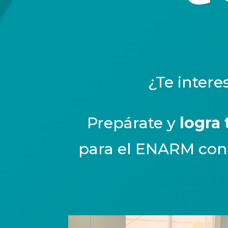
¿Te intere
Prepárate y
l
ogra
para el ENARM con