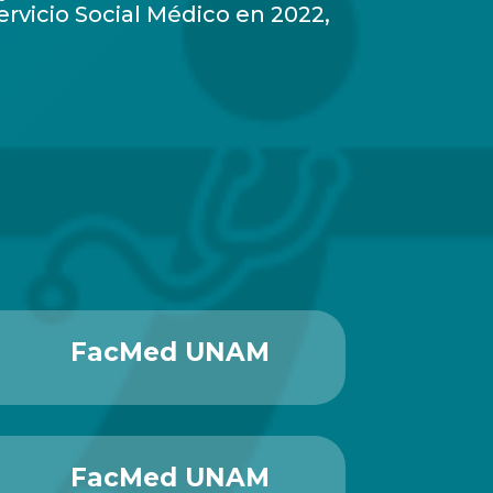
ervicio Social Médico en 2022,
FacMed UNAM
FacMed UNAM